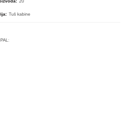
roizvoda:
20
ija:
Tuš kabine
 PAL: