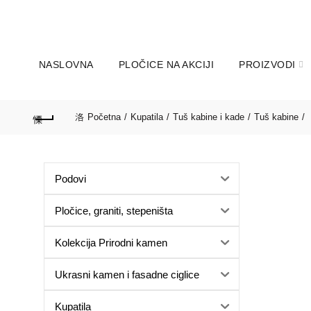
060-166-31-27; 011-347-39
POZOVITE NA:
Subota:9 do 14 sati
NASLOVNA
PLOČICE NA AKCIJI
PROIZVODI
Početna
Kupatila
Tuš kabine i kade
Tuš kabine
Podovi
Pločice, graniti, stepeništa
Kolekcija Prirodni kamen
Ukrasni kamen i fasadne ciglice
Kupatila