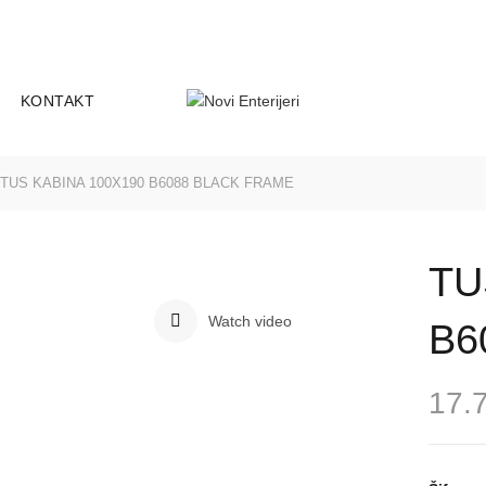
-25
Smederevski put 18D, 11000 Be
ADRESA:
KONTAKT
TUS KABINA 100X190 B6088 BLACK FRAME
TU
Watch video
B6
17.