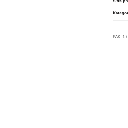
Šifra p
Kategor
PAK:
1
/