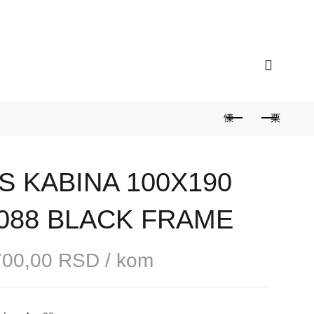
ograd / Zvezdara
Radno vreme: 9 do 17 sati /
S KABINA 100X190
088 BLACK FRAME
700,00
RSD
/ kom