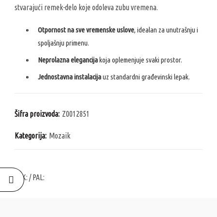
stvarajući remek-delo koje odoleva zubu vremena.
Otpornost na sve vremenske uslove
, idealan za unutrašnju i
spoljašnju primenu.
Neprolazna elegancija
koja oplemenjuje svaki prostor.
Jednostavna instalacija
uz standardni građevinski lepak.
Šifra proizvoda:
Z0012851
Kategorija:
Mozaik
PAK:
/ PAL: