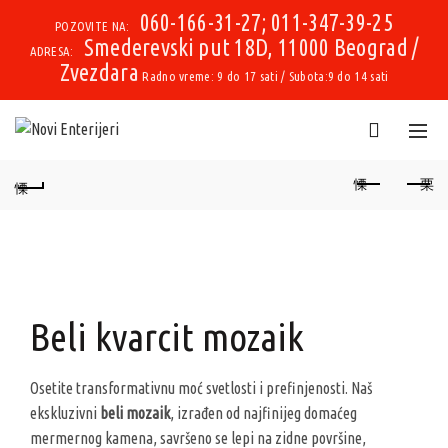
060-166-31-27; 011-347-39-25
POZOVITE NA:
Smederevski put 18D, 11000 Beograd /
ADRESA:
Zvezdara
Radno vreme: 9 do 17 sati / Subota:9 do 14 sati
Beli kvarcit mozaik
Osetite transformativnu moć svetlosti i prefinjenosti. Naš
ekskluzivni
beli mozaik
, izrađen od najfinijeg domaćeg
mermernog kamena, savršeno se lepi na zidne površine,