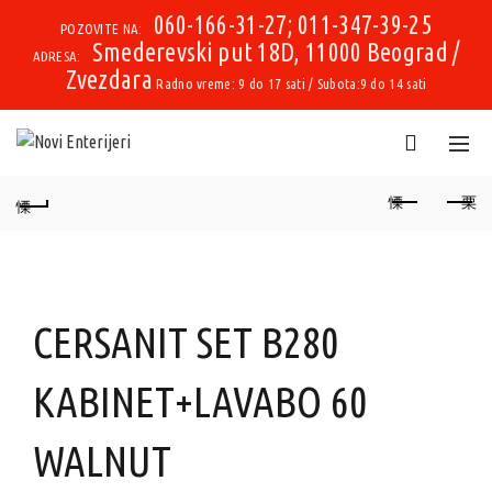
060-166-31-27; 011-347-39-25
POZOVITE NA:
Smederevski put 18D, 11000 Beograd /
ADRESA:
Zvezdara
Radno vreme: 9 do 17 sati / Subota:9 do 14 sati
CERSANIT SET B280
KABINET+LAVABO 60
WALNUT